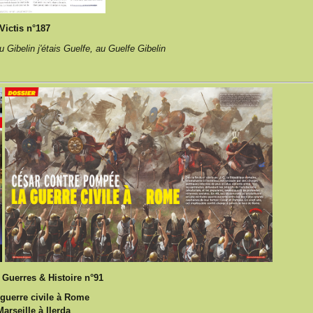
Victis n°187
u Gibelin j'étais Guelfe, au Guelfe Gibelin
s
Guerres & Histoire n°91
 guerre civile à Rome
rseille à Ilerda