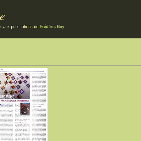
re
et aux publications de
Frédéric Bey