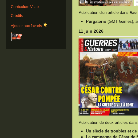
Curriculum Vitae
Publication d'un article dans
Vae 
Crédits
Purgatorio
(GMT Games),
a
Ajouter aux favoris
11 juin 2026
Publication de deux articles dan
Un siècle de troubles et de
La campagne de César de Ma