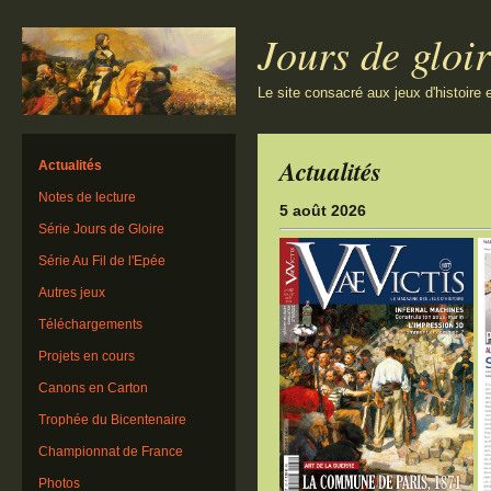
Jours de gloi
Le site consacré aux jeux d'histoire 
Actualités
Actualités
Notes de lecture
5 août 2026
Série Jours de Gloire
Série Au Fil de l'Epée
Autres jeux
Téléchargements
Projets en cours
Canons en Carton
Trophée du Bicentenaire
Championnat de France
Photos