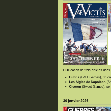
Publication de trois articles dans
Hubris
(GMT Games),
un cr
Les Aigles de Napoléon
(S
Cicéron
(Sweet Games),
de 
30 janvier 2026